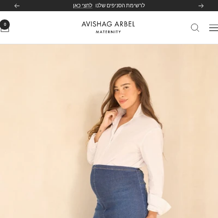
לג
לרשימת הסניפים שלנו
לחצי כאן
הקודם
הבא
תוכן
0
Avishag
יווט
Arbel
Maternity