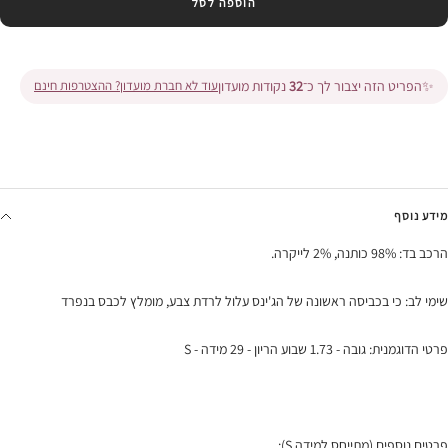
הוספה לסל
✨
הפריט הזה יצבור לך כ־
32
נקודות מועדון
עוד לא חברת מועדון? ההצטרפות חינם
מידע נוסף
הרכב בד: 98% כותנה, 2% לייקרה.
שימי לב: כי בכביסה ראשונה של הג'ינס עלול לרדת צבע, מומלץ לכבס בנפרד
פרטי הדוגמנית: גובה - 1.73 שבוע הריון - 29 מידה - S
פרטים נוספים (מתייחס למידה S):