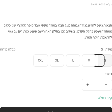
הנחה
מק"ט:
41614-030-S
חצאית ג'ינס להריון בגזרה גבוהה מעל הבטן באורך מקסי. מבד סופר סטרצ'י, שני כיסים
מאחורה ושסע בחלק הקדמי. בשילוב גומי בחלק האחורי עם פטנט כפתורים עם גומי
להתאמת היקף המותן.
מידה:
S
טבלת מידות
XXL
XL
L
M
S
כמות:
הורידי
העלי
בכמות
בכמות
קיים במלאי