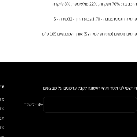
הרכב בד: 70% ויסקוזה, 22% פוליאסטר, 8% לייקרה.
פרטי הדוגמנית:גובה - 1.70שבוע הריון - 32מידה - S
פרטים נוספים (מתייחס למידה S):אורך המכנסיים 105 ס"מ
שיר
הירשמי לניוזלטר ותהיי ראשונה לקבל עדכונים על מבצעים
מדי
המייל שלך
מדיני
תנא
מדי
תקנ