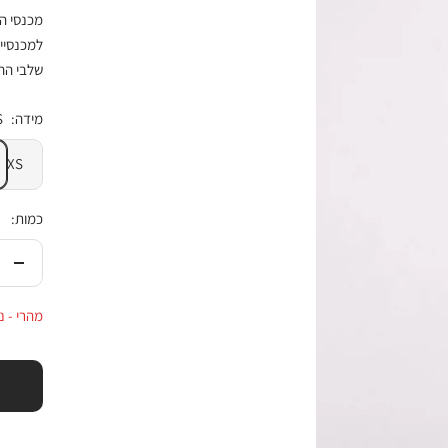
מכנסי הר
למכנסיי
שלבי ההר
מידה:
S
XS
כמות:
הורי
בכמ
מהרי - נותרו