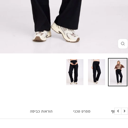
זום
מידע נוסף
מפרט טכני
הוראות כביסה
הקודם
הבא