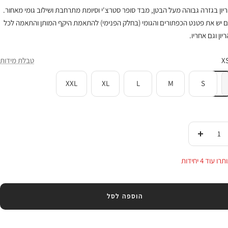
יון בגזרה גבוהה מעל הבטן, מבד סופר סטרצ'י וסיומת מתרחבת ושילוב גומי מאחור.
ם יש את פטנט הכפתורים והגומי (בחלק הפנימי) להתאמת היקף המותן והתאמה לכל
יון וגם אחריו.
X
טבלת מידות
XXL
XL
L
M
S
די
העלי
ות
בכמות
 עוד 4 יחידות
הוספה לסל