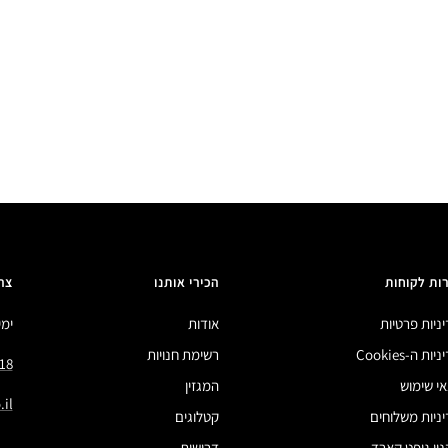
ות לקוחות
הכירי אותנו
צר
ניות פרטיות
אודות
ימים 
ות ה-Cookies
רשימת חנויות
18
י שימוש
המגזין
il
ניות משלוחים
קטלוגים
ון גיפט קארד
דרושות