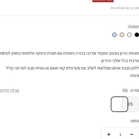
הנחה
מק"ט:
47028-521-OS
Color:
חצאית יולי שחור
חצאית יולי לבן ז'קרד
חצאית יולי חמאה
חצאית יולי תכלת
חצאית הריון בעיצוב מוקפד ועדכני בגזרה נשפכת עם חגורת ציפקה אלסטית במותן לנוחות
מרבית בכל שלבי ההריון.
ללוק מנצח אנחנו ממליצות לשלב עם סטרפלס קאי תואם או גופיית סבא למראה קליל
ונינוח.
מידה:
OS
טבלת מידות
OS
כמות:
הורידי
העלי