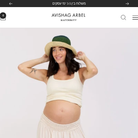
משלוח בין 3-5 ימי עסקים
לג
הקודם
הבא
תוכן
0
Avishag
יווט
Arbel
Maternity