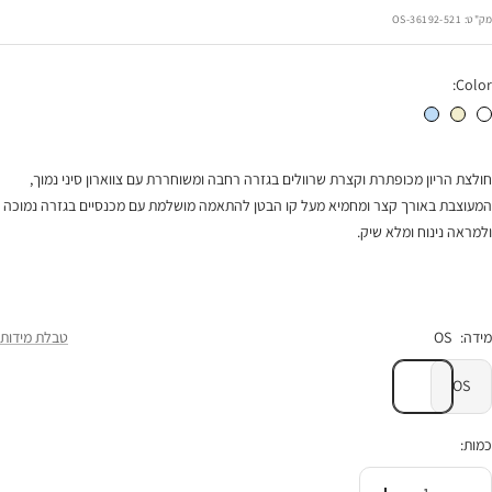
הנחה
מק"ט:
36192-521-OS
Color:
חולצת הריון מיאמי לבנה
חולצת מיאמי חמאה
חולצת הריון מיאמי תכלת
חולצת הריון מכופתרת וקצרת שרוולים בגזרה רחבה ומשוחררת עם צווארון סיני נמוך,
המעוצבת באורך קצר ומחמיא מעל קו הבטן להתאמה מושלמת עם מכנסיים בגזרה נמוכה
ולמראה נינוח ומלא שיק.
מידה:
OS
טבלת מידות
OS
כמות: