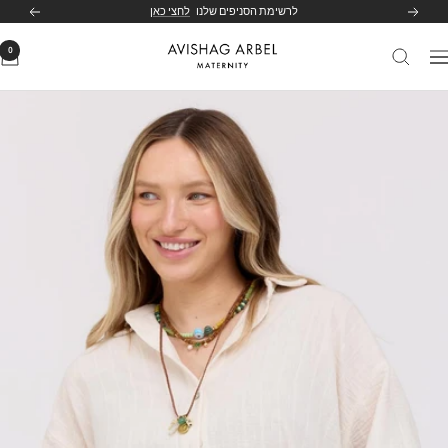
לג
לרשימת הסניפים שלנו
לחצי כאן
הקודם
הבא
תוכן
0
Avishag
יווט
Arbel
Maternity