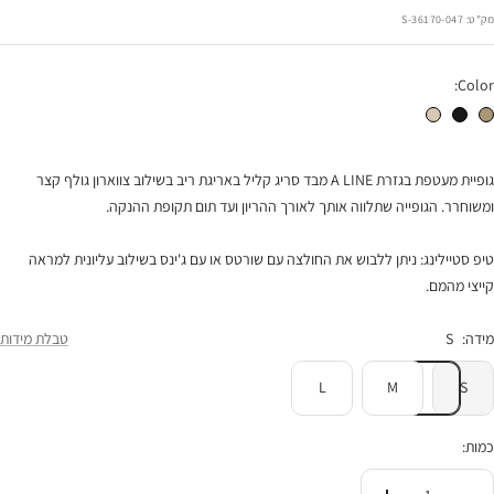
הנחה
מק"ט:
36170-047-S
Color:
גופיית סנדי מעטפת חאקי
גופיית סנדי מעטפת שחור
גופיית סנדי מעטפת חול
גופיית מעטפת בגזרת A LINE מבד סריג קליל באריגת ריב בשילוב צווארון גולף קצר
ומשוחרר. הגופייה שתלווה אותך לאורך ההריון ועד תום תקופת ההנקה.
טיפ סטיילינג: ניתן ללבוש את החולצה עם שורטס או עם ג'ינס בשילוב עליונית למראה
קייצי מהמם.
מידה:
S
טבלת מידות
L
M
S
כמות: