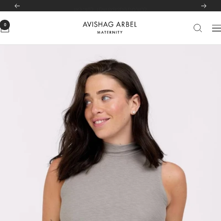
לג
לרשימת הסניפים שלנו
לחצי כאן
הקודם
הבא
תוכן
0
Avishag
יווט
Arbel
Maternity