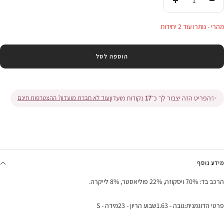
הורידי
העלי
בכמות
בכמות
מהרי - נותרו עוד 2 יחידות
הוספה לסל
✨
הפריט הזה יצבור לך כ־
17
נקודות מועדון
עוד לא חברת מועדון? ההצטרפות חינם
מידע נוסף
הרכב בד: 70% ויסקוזה, 22% פוליאסטר, 8% לייקרה.
פרטי הדוגמנית:גובה - 1.63שבוע הריון - 23מידה - S