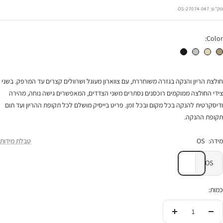
הנחה
מק"ט:
27074-047-OS
Color:
חולצת הריון והנקה רוכסנים חאקי
חולצת הריון והנקה רוכסנים לבן בז'
חולצת הריון והנקה רוכסנים אפור לבן
חולצת הריון והנקה רוכסנים שחור
חולצת הריון והנקה בגזרה משוחררת, עם צווארון מעוגל ושרוולים קצרים עד המרפק. בשני
צידי החולצה ממוקמים רוכסנים נסתרים משני הצדדים, המאפשרים גישה נוחה, מהירה
ודיסקרטית להנקה בכל מקום ובכל זמן. פריט בייסיק מושלם לכל תקופת ההריון ועד תום
תקופת ההנקה.
מידה:
OS
טבלת מידות
OS
כמות:
הורידי
העלי