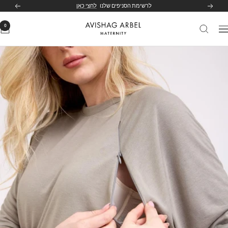
לג
לרשימת הסניפים שלנו
לחצי כאן
הקודם
הבא
תוכן
0
Avishag
יווט
Arbel
Maternity