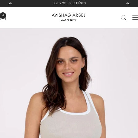
לג
לרשימת הסניפים שלנו
לחצי כאן
הקודם
הבא
תוכן
0
Avishag
יווט
Arbel
Maternity