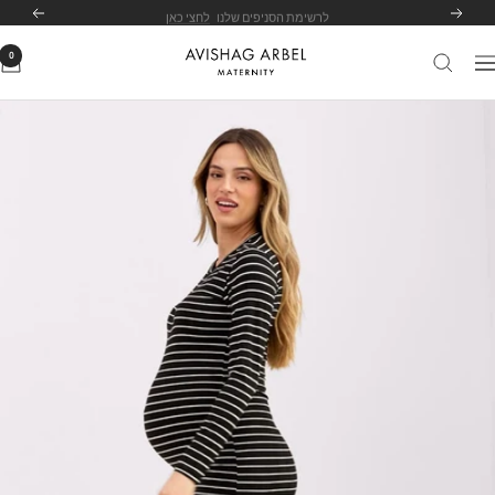
לג
לרשימת הסניפים שלנו
לחצי כאן
הקודם
הבא
תוכן
0
Avishag
יווט
Arbel
Maternity