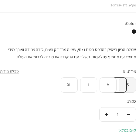
רגיל
הנחה
מק"ט:
37154-372-S
Color:
שמלת הריון קיטי שחור פס שמנת
שמלת הריון בייסיק בהדפס פסים נצחי, עשויה מבד דק ונעים, גזרה צמודה ואורך מידי
מחמיא עם מחשוף עגול עמוק. תשלבי עם סניקרס ואת מוכנה לכבוש את העולם.
מידה:
S
טבלת מידות
XL
L
M
S
כמות:
הורידי
העלי
בכמות
בכמות
קיים במלאי