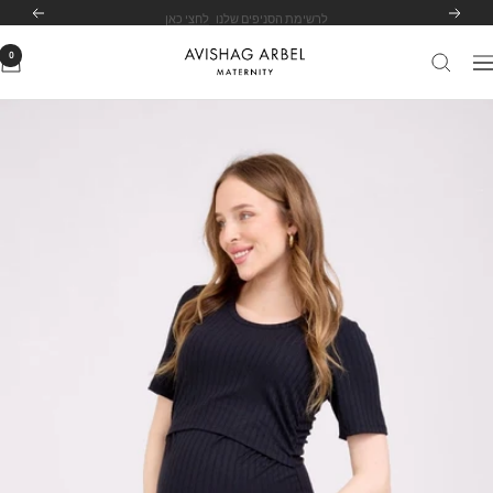
לג
לרשימת הסניפים שלנו
לחצי כאן
הקודם
הבא
תוכן
0
Avishag
יווט
Arbel
Maternity