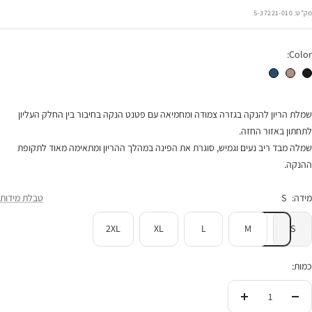
הנחה
מק"ט:
37221-010-S
Color:
שמלת הנקה רוזי שחורה
שמלת הנקה רוזי מוקה
שמלת הנקה רוזי כחולה
שמלת הריון להנקה בגזרה צמודה ומחמיאה עם פטנט הנקה בחיבור בין החלק העליון
לתחתון באזור החזה.
שמלה מבד ריב נעים וגמיש, סוגרת את הפינה במהלך ההריון ומתאימה מאוד לתקופת
ההנקה.
מידה:
S
טבלת מידות
2XL
XL
L
M
S
כמות:
הורידי
העלי