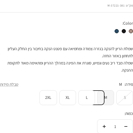
הנחה
מק"ט:
37221-381-M
Color:
שמלת הנקה רוזי מוקה
שמלת הנקה רוזי שחורה
שמלת הנקה רוזי כחולה
שמלת הריון להנקה בגזרה צמודה ומחמיאה עם פטנט הנקה בחיבור בין החלק העליון
לתחתון באזור החזה.
שמלה מבד ריב נעים וגמיש, סוגרת את הפינה במהלך ההריון ומתאימה מאוד לתקופת
ההנקה.
מידה:
M
טבלת מידות
2XL
XL
L
M
S
כמות:
הורידי
העלי