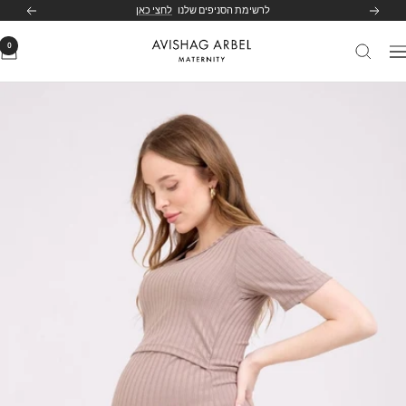
לג
לרשימת הסניפים שלנו
לחצי כאן
הקודם
הבא
תוכן
0
Avishag
יווט
Arbel
Maternity