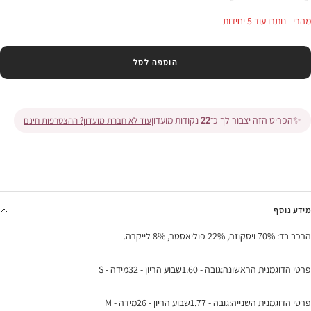
בכמות
בכמות
מהרי - נותרו עוד 5 יחידות
הוספה לסל
✨
הפריט הזה יצבור לך כ־
22
נקודות מועדון
עוד לא חברת מועדון? ההצטרפות חינם
מידע נוסף
הרכב בד: 70% ויסקוזה, 22% פוליאסטר, 8% לייקרה.
פרטי הדוגמנית הראשונה:גובה - 1.60שבוע הריון - 32מידה - S
פרטי הדוגמנית השנייה:גובה - 1.77שבוע הריון - 26מידה - M