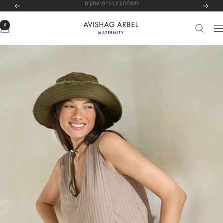
לג
לרשימת הסניפים שלנו
לחצי כאן
הקודם
הבא
תוכן
0
Avishag
יווט
Arbel
Maternity