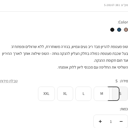
רגיל
הנחה
מק"ט:
28167-381-S
Color:
טופ הריון V הנקה מוקה
טופ הריון V הנקה כחול
טופ הריון V הנקה שחור
טופ מעטפת להריון מבד ריב נעים וגמיש, בגזרה משוחררת, ללא שרוולים ומפתח V.
בעל שכבת מעטפת כפולה בחלק העליון להנקה נוחה - הטופ שילווה אותך לאורך ההיריון
ועד תום תקופת ההנקה.
השלימי את החליפה עם מכנסי ליאן ללוק אופנתי.
מידה:
S
טבלת מידות
XXL
XL
L
M
S
כמות:
הורידי
העלי