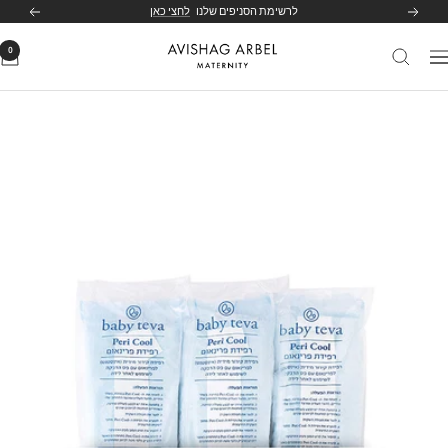
לג
לרשימת הסניפים שלנו
לחצי כאן
הקודם
הבא
תוכן
0
Avishag
יווט
Arbel
Maternity