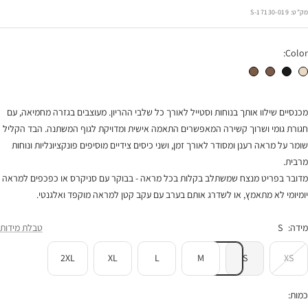
הנחה
מק"ט:
17130-019-S
Color:
מכנסי קארין טבעי
מכנסי קארין שחורים
מכנסי קארין חום
מכנסי קארין מנומר
מכנסיים שילוו אותך בנוחות וסטייל לאורך כל שלבי ההריון. מעוצבים בגזרה מחמיאה, עם
חגורת גומי ושרוך קשירה המאפשרים התאמה אישית ומדויקת לגוף המשתנה. הבד הקליל
שומר על מראה רענן ומסודר לאורך זמן, ושני כיסים צידיים מוסיפים פונקציונליות ונוחות
מרבית.
מדובר בפריט מנצח שמשתלב בקלות בכל מראה - בבוקר עם סניקרס או כפכפים למראה
יומיומי לא מתאמץ, או לשדרג אותם בערב עם עקב קטן למראה מוקפד ואלגנטי.
מידה:
S
טבלת מידות
2XL
XL
L
M
S
XS
כמות: