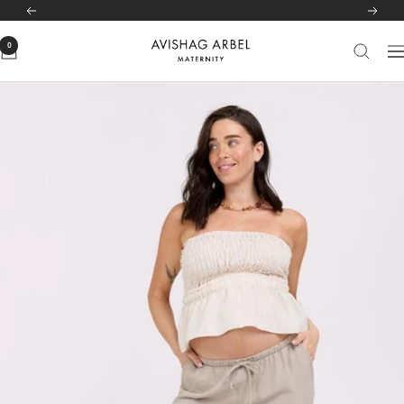
לג
לרשימת הסניפים שלנו
לחצי כאן
הקודם
הבא
תוכן
0
Avishag
יווט
Arbel
Maternity