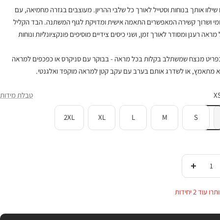
שילוו אותך בנוחות וסטייל לאורך כל שלבי ההריון. מעוצבים בגזרה מחמיאה, עם
ומי ושרוך קשירה המאפשרים התאמה אישית ומדויקת לגוף המשתנה. הבד הקליל
מראה רענן ומסודר לאורך זמן, ושני כיסים צידיים מוסיפים פונקציונליות ונוחות
פריט מנצח שמשתלב בקלות בכל מראה - בבוקר עם סניקרס או כפכפים למראה
לא מתאמץ, או לשדרג אותם בערב עם עקב קטן למראה מוקפד ואלגנטי.
X
טבלת מידות
2XL
XL
L
M
S
די
העלי
ות
בכמות
 עוד 2 יחידות