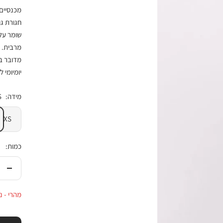
מכנסיים 
חגורת ג
שומר על 
מרבית.
מדובר ב
יומיומי 
מידה:
S
XS
כמות:
הורי
בכמ
מהרי - נותרו