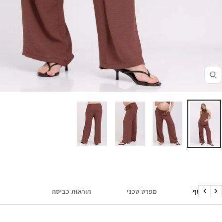
זום
מידע נוסף
מפרט טכני
הוראות כביסה
הקודם
הבא