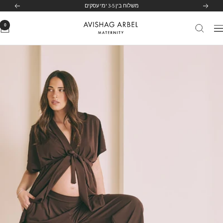
לג
הקודם
הבא
לחצי כאן
תוכן
0
Avishag
יווט
Arbel
Maternity