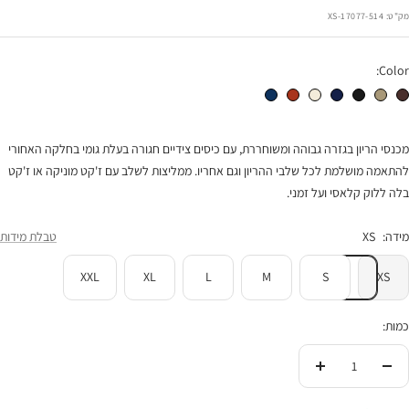
הנחה
מק"ט:
17077-514-XS
Color:
מכנסי הריון לורי חום שוקולד
מכנסי הריון לורי חאקי
מכנסי הריון לורי שחור
מכנסי הריון לורי נייבי
מכנסי הריון לורי שמנת
מכנסי הריון לורי פפריקה
מכנסי הריון לורי כחול כהה
מכנסי הריון בגזרה גבוהה ומשוחררת, עם כיסים צידיים חגורה בעלת גומי בחלקה האחורי
להתאמה מושלמת לכל שלבי ההריון וגם אחריו. ממליצות לשלב עם ז'קט מוניקה או ז'קט
בלה ללוק קלאסי ועל זמני.
מידה:
XS
טבלת מידות
XXL
XL
L
M
S
XS
כמות:
הורידי
העלי
בכמות
בכמות