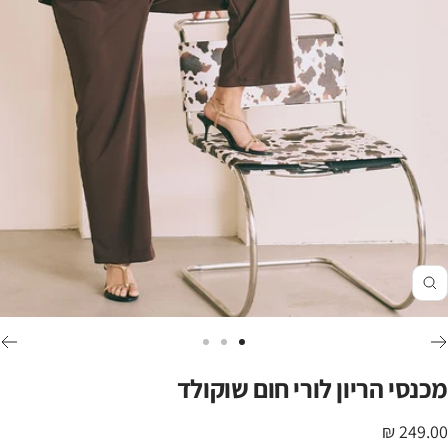
זום
לכי
לכי
לכי
לשקופית
לשקופית
לשקופית
מכנסי הריון לורי חום שוקולד
3
2
1
חיר
249.00 ₪