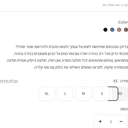
רגיל
הנחה
מק"ט:
17082-051-XS
Color:
מכנסי הריון סוזאן חום מוקה
מכנסי הריון סוזאן מוקה
מכנסי הריון סוזאן ג'ינס
מכנסי הריון סוזאן שחור
בדיוק המכנסים שחיפשת לשים על עצמך ולצאת מהבית ולהיראות סופר סטייל!
מכנסי הריון מבד ריב בגזרה ישרה עם גומי נעים על הבטן ומעוצבים בגזרה גבוהה.
מחמיאים, נעימים ומתאימים לכל חולצה מסריג אוברסייז, חולצת בייסיק ואפילו חולצה
מכופתרת שיקית. למראה מושלם השלימי את הלוק עם טופ קלרה.
מידה:
XS
טבלת מידות
XL
L
M
S
XS
כמות:
הורידי
העלי