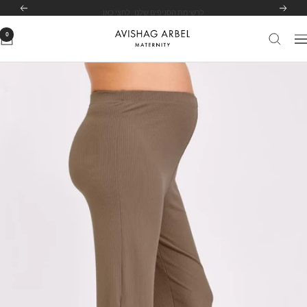
לג
לרשימת הסניפים שלנו
לחצי כאן
הקודם
הבא
תוכן
0
Avishag
יווט
Arbel
Maternity