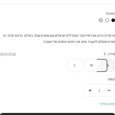
רגיל
הנחה
Color:
טי שירט הריון לבבות שחור
טישרט לבבות לבן
טי שירט הריון לבבות אבן
טי שירט הריון אוברסייז מבד נעים ללא שרוולים עם צווארון עגול, בשילוב הדפס קדמי. טי
שירט מושלם להעביר איתו את הימים החמים של העונה!
מידה:
S
טבלת מידות
L
M
S
כמות:
הורידי
העלי
בכמות
בכמות
קיים במלאי