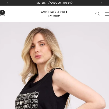
לג
לרשימת הסניפים שלנו
לחצי כאן
הקודם
הבא
תוכן
0
Avishag
יווט
Arbel
Maternity