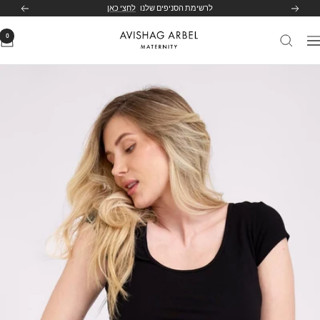
לג
לרשימת הסניפים שלנו
לחצי כאן
הקודם
הבא
תוכן
0
Avishag
יווט
Arbel
Maternity