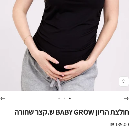
זום
לכי
לכי
לכי
לשקופית
לשקופית
לשקופית
חולצת הריון BABY GROW ש.קצר שחורה
3
2
1
חיר
139.00 ₪