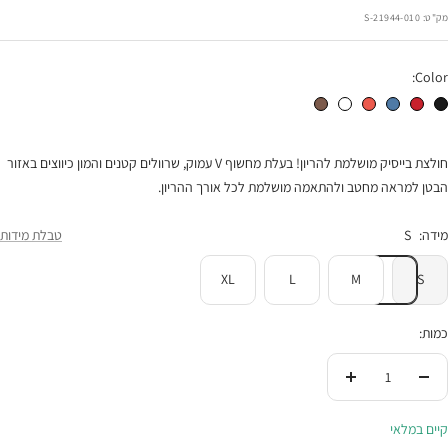
הנחה
מק"ט:
21944-010-S
Color:
חולצת הריון ויוי ש.קצר שחור
חולצת הריון ויוי ש.קצר אדום
חולצת הריון ויוי ש.קצר ג'ינס
חולצת הריון ויוי ש.קצר קורל
חולצת הריון ויוי ש.קצר לבן
חולצת הריון ויוי ש.קצר חום
חולצת בייסיק מושלמת להריון! בעלת מחשוף V עמוק, שרוולים קטנים והמון כיווצים באזור
הבטן למראה מחטב ולהתאמה מושלמת לכל אורך ההריון.
מידה:
S
טבלת מידות
XL
L
M
S
כמות:
הורידי
העלי
בכמות
בכמות
קיים במלאי