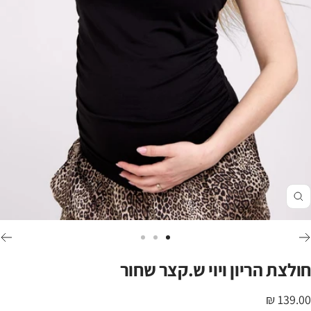
זום
לכי
לכי
לכי
לשקופית
לשקופית
לשקופית
חולצת הריון ויוי ש.קצר שחור
3
2
1
חיר
139.00 ₪