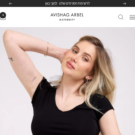
לג
לרשימת הסניפים שלנו
לחצי כאן
הקודם
הבא
תוכן
0
Avishag
יווט
Arbel
Maternity