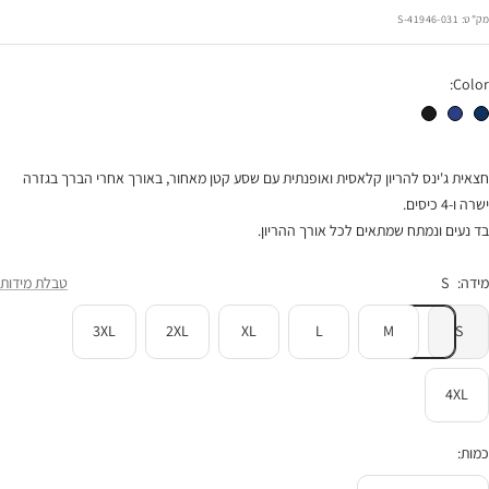
הנחה
מק"ט:
41946-031-S
Color:
חצאית ג'ינס להריון יעל כחול כהה
חצאית יעל ג'ינס כחול
חצאית ג'ינס להריון יעל שחור
חצאית ג'ינס להריון קלאסית ואופנתית עם שסע קטן מאחור, באורך אחרי הברך בגזרה
ישרה ו-4 כיסים.
בד נעים ונמתח שמתאים לכל אורך ההריון.
מידה:
S
טבלת מידות
3XL
2XL
XL
L
M
S
4XL
כמות: