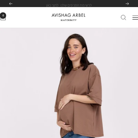
לג
לרשימת הסניפים שלנו
לחצי כאן
הקודם
הבא
תוכן
0
Avishag
יווט
Arbel
Maternity