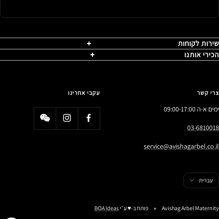
שירות לקוחות
הכירי אותנו
צרי קשר
עקבי אחרינו
ימים א-ה 09:00-17:00
03-6810018
service@avishagarbel.co.il
פה
עברית
Avishag Arbel Maternity
פותח ב-♥️ ע״י
BOA Ideas