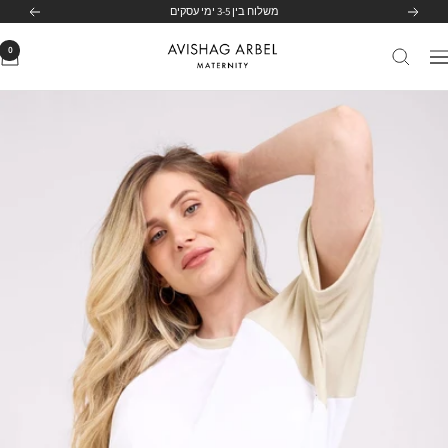
לג
הקודם
הבא
לחצי כאן
תוכן
0
Avishag
יווט
Arbel
Maternity