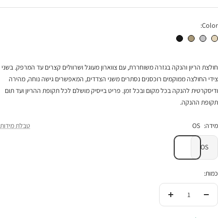
הנחה
Color:
חולצת הריון והנקה רוכסנים לבן בז'
חולצת הריון והנקה רוכסנים אפור לבן
חולצת הריון והנקה רוכסנים חאקי
חולצת הריון והנקה רוכסנים שחור
חולצת הריון והנקה בגזרה משוחררת, עם צווארון מעוגל ושרוולים קצרים עד המרפק. בשני
צידי החולצה ממוקמים רוכסנים נסתרים משני הצדדים, המאפשרים גישה נוחה, מהירה
ודיסקרטית להנקה בכל מקום ובכל זמן. פריט בייסיק מושלם לכל תקופת ההריון ועד תום
תקופת ההנקה.
מידה:
OS
טבלת מידות
OS
כמות:
הורידי
העלי
בכמות
בכמות