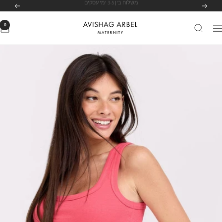
לג
לרשימת הסניפים שלנו
לחצי כאן
הקודם
הבא
תוכן
0
Avishag
יווט
Arbel
Maternity