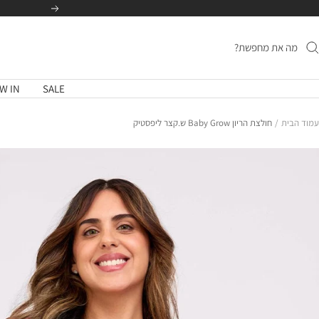
לג
הקודם
תוכן
W IN
SALE
עמוד הבית
חולצת הריון Baby Grow ש.קצר ליפסטיק