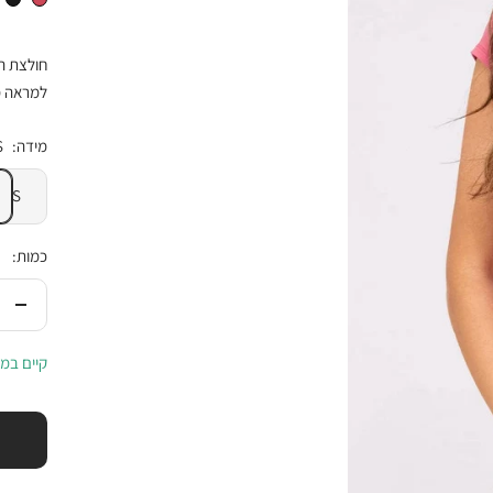
חולצת הב
למראה מ
מידה:
S
S
כמות:
הורי
בכמ
קיים במל