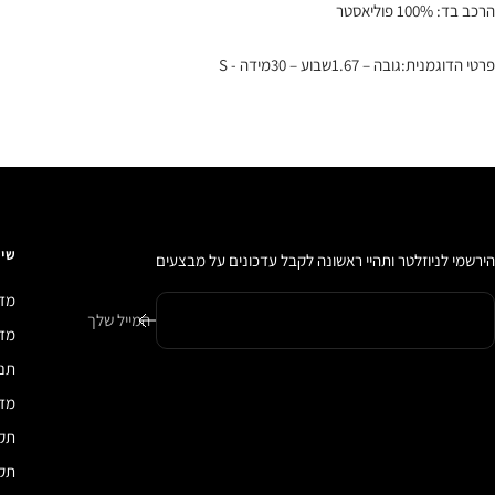
הרכב בד: 100% פוליאסטר
פרטי הדוגמנית:גובה – 1.67שבוע – 30מידה - S
שיר
הירשמי לניוזלטר ותהיי ראשונה לקבל עדכונים על מבצעים
מדי
המייל שלך
מדיני
תנא
מדי
תקנ
תקנ