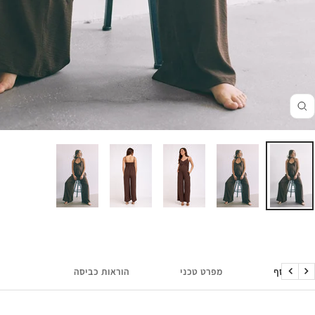
זום
מידע נוסף
מפרט טכני
הוראות כביסה
הקודם
הבא