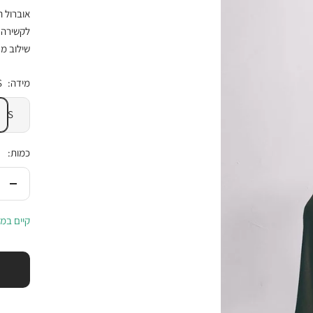
לקשירה 
שילוב מנ
מידה:
S
S
כמות:
הורי
בכמ
קיים במל