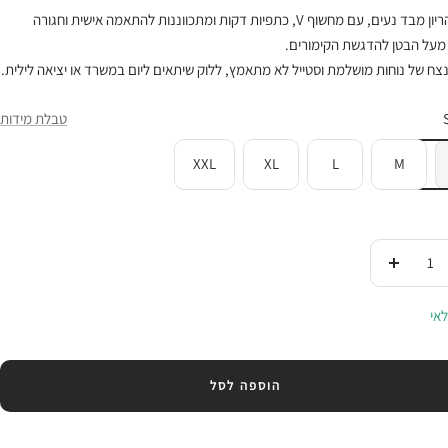
אוברול הריון מבד נעים, עם מחשוף V, כתפיות דקות ומתכווננות להתאמה אישית וחגורה
מעל הבטן להדגשת הקימורים.
צח של נוחות מושלמת וסטייל לא מתאמץ, ללוק שיתאים ליום במשרד או יציאה לילית.
טבלת מידות
XXL
XL
L
M
די
העלי
ות
בכמות
אי
הוספה לסל