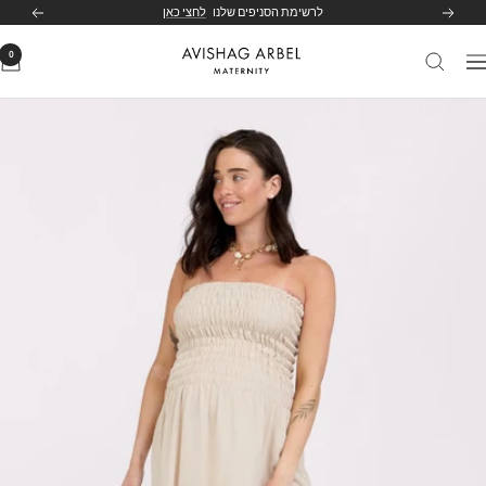
לג
לרשימת הסניפים שלנו
לחצי כאן
הקודם
הבא
תוכן
0
Avishag
יווט
Arbel
Maternity