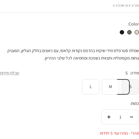
רגיל
הנחה
מק"ט:
37246-019-S
Color:
שמלת סשה טבעי
שמלת סשה זית
שמלת סטרפלס סשה שחור נקודות
שמלת סטרפלס מידי שיקית בהדפס נקודות קלאסי, עם כיווצים בחלק העליון, המעניק
נוחות מקסימלית וחצאית נשפכת ומחמיאה לכל שלבי ההיריון.
מידה:
S
טבלת מידות
L
M
S
כמות:
הורידי
העלי
בכמות
בכמות
מהרי - נותרו עוד 5 יחידות