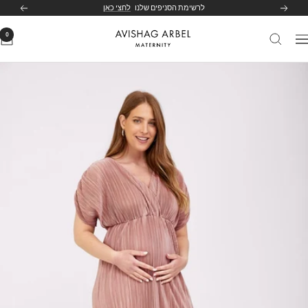
לג
לרשימת הסניפים שלנו
לחצי כאן
הקודם
הבא
תוכן
0
Avishag
יווט
Arbel
Maternity