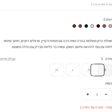
הנחה
מק"ט:
37119-006-S
Color:
שמלת קוקו פליסה פודרה
שמלת קוקו פליסה חום
שמלת קוקו פליסה שחורה
שמלת קוקו פליסה אבן
שמלת קוקו פליסה נייבי
שמלת קוקו פליסה בורגונדי
שמלת קוקו פליסה חום שוקולד
שמלת הריון מושלמת בגזרה נשית ורכה עם מפתח V עדין, שרוולים רחבים, חיתוך מתחת
לחזה עם גומי להדגשה וחיטוב המותן. עשויה בד פליסה מבריק עם נפילה משגעת.
מידה:
S
טבלת מידות
XL
L
M
S
כמות:
הורידי
העלי
בכמות
בכמות
מהרי - נותרה עוד יחידה 1