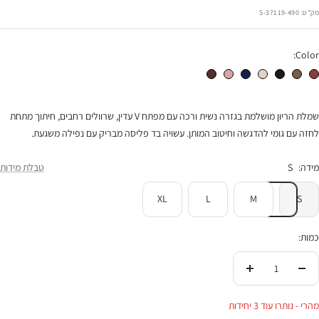
הנחה
מק"ט:
37119-490-S
Color:
שמלת קוקו פליסה בורגונדי
שמלת קוקו פליסה חום
שמלת קוקו פליסה שחורה
שמלת קוקו פליסה אבן
שמלת קוקו פליסה נייבי
שמלת קוקו פליסה פודרה
שמלת קוקו פליסה חום שוקולד
שמלת הריון מושלמת בגזרה נשית ורכה עם מפתח V עדין, שרוולים רחבים, חיתוך מתחת
לחזה עם גומי להדגשה וחיטוב המותן. עשויה בד פליסה מבריק עם נפילה משגעת.
מידה:
S
טבלת מידות
XL
L
M
S
כמות:
הורידי
העלי
בכמות
בכמות
מהרי - נותרו עוד 3 יחידות