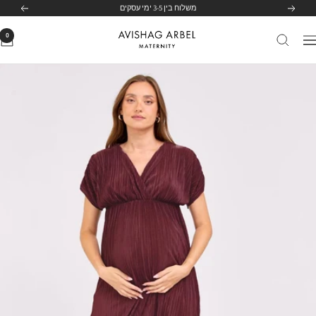
לג
הקודם
הבא
לרשימת הסניפים שלנו
לחצי כאן
תוכן
0
Avishag
יווט
Arbel
Maternity