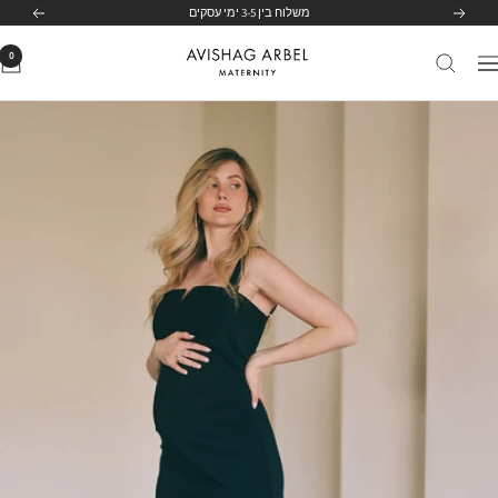
לג
משלוח בין 3-5 ימי עסקים
הקודם
הבא
תוכן
0
Avishag
יווט
Arbel
Maternity