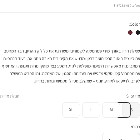
הנחה
מק"ט:
37233-010-S
Color:
שמלת הריון סולי שחור
שמלת הריון סולי בורגונדי
שמלת הריון באורך מידי שמחמיאה לקימורים ומשדרגת את כל לוק ההריון. הבד המחטב
עם כיווצים באזור הבטן תומך בבטן ומדגיש את הקימורים בצורה מחמיאה, בעוד הכתפיות
המתכווננות מאפשרות התאמה מושלמת לגוף. השסע בצד מוסיף נוחות ותנועה, והמחשוף
עם מפתח V קטן וסקסי מדגיש את העדינות והסגנון של השמלה. זהו הפריט המושלם
לערב, לדייט או לאירוע חגיגי – שמשלב סטייל, סקסיות ונוחות בהריון.
מידה:
S
טבלת מידות
XL
L
M
S
כמות: