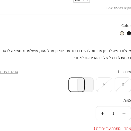
רגיל
הנחה
מק"ט:
37162-329-L
Color:
שמלת הריון מרטינה ריב שחור פס דק
שמלת הריון מרטינה ריב שמנת פס שחור
שמלת גופיה להריון מבד וופל נעים ונמתח עם צווארון עגול סגור, מושלמת ומחמיאה לבטנך
המתעגלת בכל שלבי ההריון וגם לאחריו.
מידה:
L
טבלת מידות
L
M
S
כמות:
הורידי
העלי
בכמות
בכמות
מהרי - נותרה עוד יחידה 1