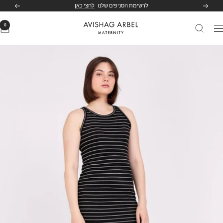
לג
לרשימת הסניפים שלנו
לחצי כאן
הקודם
הבא
תוכן
0
Avishag
יווט
Arbel
Maternity