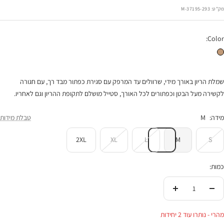
רגיל
הנחה
מק"ט:
37195-293-M
Color:
שמלת הריון מלורי קאמל שמנת
שמלת הריון באורך מידי, שרוולים עד המרפק עם סגירת כפתור מבד רך, עם חגורה
לקשירה מעל הבטן וכפתורים לכל האורך, סטייל מושלם לתקופת ההריון וגם לאחריו.
מידה:
M
טבלת מידות
2XL
XL
L
M
S
כמות:
הורידי
העלי
בכמות
בכמות
מהרי - נותרו עוד 2 יחידות