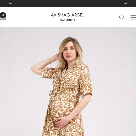
לג
לרשימת הסניפים שלנו
לחצי כאן
הקודם
הבא
תוכן
0
Avishag
יווט
Arbel
Maternity