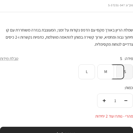
רגיל
הנחה
מק"ט:
37251-547-S
שמלת הריון באורך מקסי עם הדפס נקודות על זמני, המעוצבת בגזרה משוחררת עם קו
חיתוך גבוה ומחמיא, שרוך קשירה במותן להתאמה מושלמת, כתפיות נקשרות ו-2 כיסים
צדדיים לנוחות מקסימלית.
מידה:
S
טבלת מידות
L
M
S
כמות:
הורידי
העלי
בכמות
בכמות
מהרי - נותרו עוד 2 יחידות