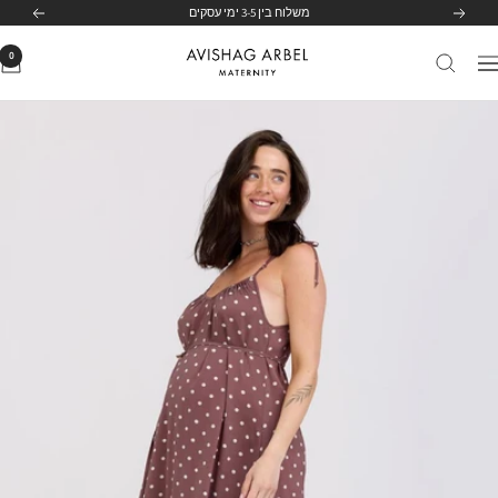
משלוח בין 3-5 ימי עסקים
לג
הקודם
הבא
תוכן
0
Avishag
יווט
Arbel
Maternity