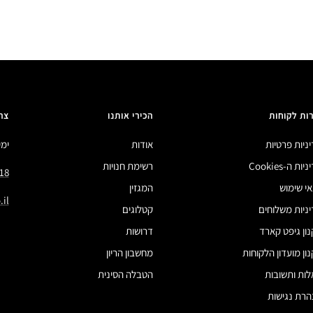
ות לקוחות
הכירי אותנו
צר
ניות פרטיות
אודות
ימים 
ות ה-Cookies
רשימת חנויות
18
י שימוש
המגזין
il
ניות משלוחים
קטלוגים
ון גיפט קארד
דרושות
ון מועדון הלקוחות
מחשבון הריון
ות ותשובות
הטבלה הסינית
רת נגישות