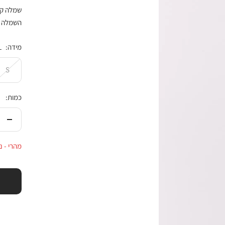
השמלה ש
מידה:
L
S
כמות:
הורי
בכמ
מהרי - נותרו