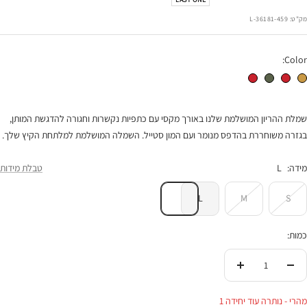
רגיל
הנחה
מק"ט:
36181-459-L
Color:
שמלת הריון הילה זהב מודפס
שמלת הריון הילה אדום
שמלת הריון הילה זית מנומר
שמלת הריון הילה הדפס אדום
שמלת ההריון המושלמת שלנו באורך מקסי עם כתפיות נקשרות וחגורה להדגשת המותן,
בגזרה משוחררת בהדפס מנומר ועם המון סטייל. השמלה המושלמת למלתחת הקיץ שלך.
מידה:
L
טבלת מידות
L
M
S
כמות:
הורידי
העלי
בכמות
בכמות
מהרי - נותרה עוד יחידה 1