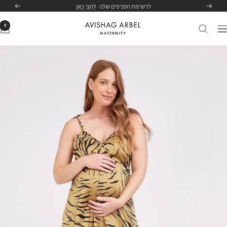
לג
לרשימת הסניפים שלנו
לחצי כאן
הקודם
הבא
תוכן
0
Avishag
יווט
Arbel
Maternity