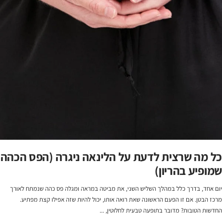
כל מה שרצית לדעת על הלינאה ניגרה (הפס הכהה
שמופיע בהריון)
יום אחד, בדרך כלל במהלך השליש השני, את מביטה במראה ומגלה פס כהה שנמתח לאורך
מרכז הבטן. אם זו הפעם הראשונה שאת רואה אותו, יכול להיות שזה אפילו קצת מפתיע.
החדשות הטובות? מדובר בתופעה טבעית לחלוטין, ...