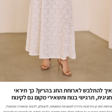
איך להתלבש לארוחת החג בהריון? כך תיראי
חגיגית, תרגישי בנוח ותשאירי מקום גם לקינוח
ארוחות החג הן הזדמנות נהדרת לפגוש את המשפחה, להצטלם, ליהנות מהאווירה ומהאוכל,
אבל כשאת בהריון הן גם מעלות שאלה אחת שחוזרת בכל חג מחדש: מה לובשים כדי להיראות