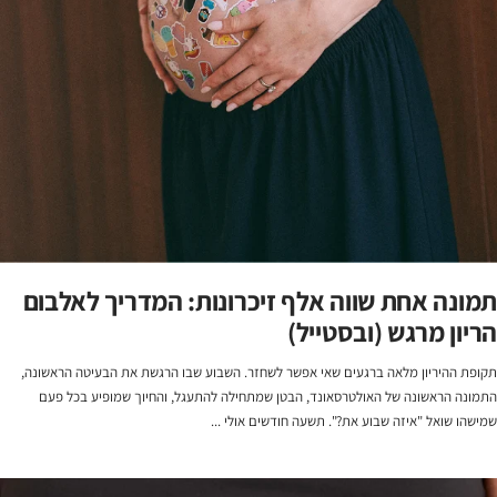
תמונה אחת שווה אלף זיכרונות: המדריך לאלבום
הריון מרגש (ובסטייל)
תקופת ההיריון מלאה ברגעים שאי אפשר לשחזר. השבוע שבו הרגשת את הבעיטה הראשונה,
התמונה הראשונה של האולטרסאונד, הבטן שמתחילה להתעגל, והחיוך שמופיע בכל פעם
שמישהו שואל "איזה שבוע את?". תשעה חודשים אולי ...