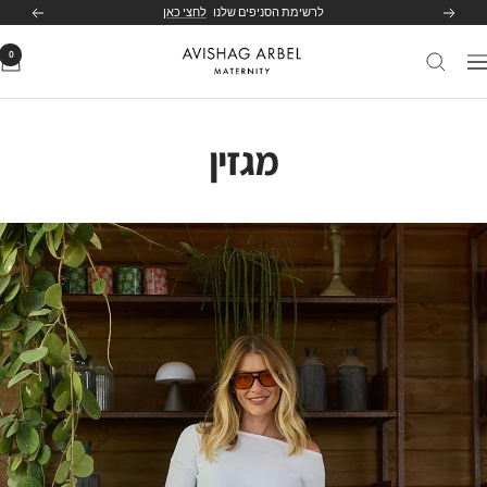
לג
לרשימת הסניפים שלנו
לחצי כאן
הקודם
הבא
תוכן
0
Avishag
יווט
Arbel
Maternity
מגזין