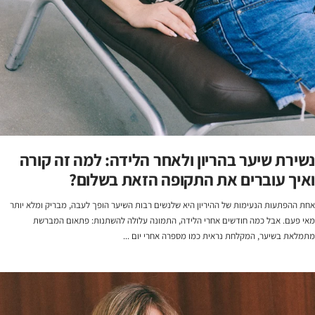
נשירת שיער בהריון ולאחר הלידה: למה זה קורה
ואיך עוברים את התקופה הזאת בשלום?
אחת ההפתעות הנעימות של ההיריון היא שלנשים רבות השיער הופך לעבה, מבריק ומלא יותר
מאי פעם. אבל כמה חודשים אחרי הלידה, התמונה עלולה להשתנות: פתאום המברשת
מתמלאת בשיער, המקלחת נראית כמו מספרה אחרי יום ...