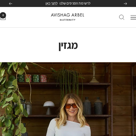
לג
לרשימת הסניפים שלנו
לחצי כאן
הקודם
הבא
תוכן
0
Avishag
יווט
Arbel
Maternity
מגזין