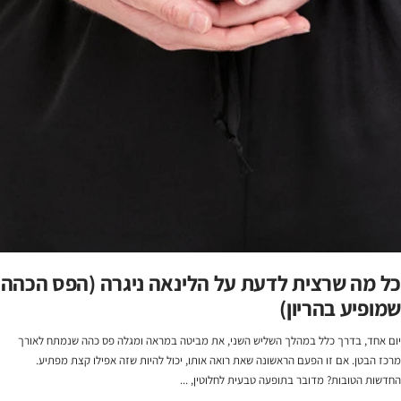
כל מה שרצית לדעת על הלינאה ניגרה (הפס הכהה
שמופיע בהריון)
יום אחד, בדרך כלל במהלך השליש השני, את מביטה במראה ומגלה פס כהה שנמתח לאורך
מרכז הבטן. אם זו הפעם הראשונה שאת רואה אותו, יכול להיות שזה אפילו קצת מפתיע.
החדשות הטובות? מדובר בתופעה טבעית לחלוטין, ...