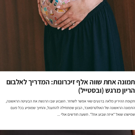
תמונה אחת שווה אלף זיכרונות: המדריך לאלבום
הריון מרגש (ובסטייל)
תקופת ההיריון מלאה ברגעים שאי אפשר לשחזר. השבוע שבו הרגשת את הבעיטה הראשונה,
התמונה הראשונה של האולטרסאונד, הבטן שמתחילה להתעגל, והחיוך שמופיע בכל פעם
שמישהו שואל "איזה שבוע את?". תשעה חודשים אולי ...