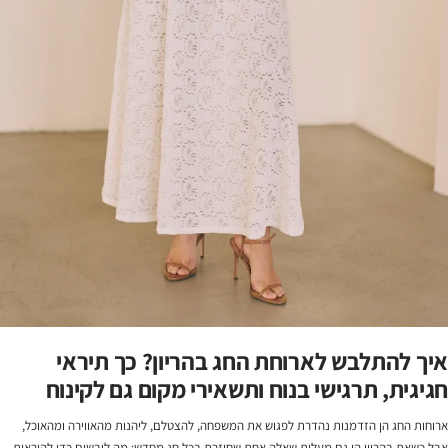
איך להתלבש לארוחת החג בהריון? כך תיראי
חגיגית, תרגישי בנוח ותשאירי מקום גם לקינוח
ארוחות החג הן הזדמנות נהדרת לפגוש את המשפחה, להצטלם, ליהנות מהאווירה ומהאוכל,
אבל כשאת בהריון הן גם מעלות שאלה אחת שחוזרת בכל חג מחדש: מה לובשים כדי להיראות