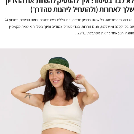
לא לבד בסיפור: איך להפסיק להשוות את ההיריון
שלך לאחרות (ולהתחיל ליהנות מהדרך)
יש רגע כזה שכמעט כל אישה בהריון מכירה, את גוללת באינסטגרם ורואה הריונית בשבוע 24
עם בטן קטנה ומושלמת, פנים זוהרות, בגדי ספורט צמודים וחיוך כאילו היא יצאה מקמפיין
אופנה. רגע אחר כך את מסתכלת על עצ...