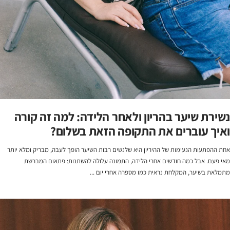
נשירת שיער בהריון ולאחר הלידה: למה זה קורה
ואיך עוברים את התקופה הזאת בשלום?
אחת ההפתעות הנעימות של ההיריון היא שלנשים רבות השיער הופך לעבה, מבריק ומלא יותר
מאי פעם. אבל כמה חודשים אחרי הלידה, התמונה עלולה להשתנות: פתאום המברשת
מתמלאת בשיער, המקלחת נראית כמו מספרה אחרי יום ...