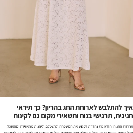
איך להתלבש לארוחת החג בהריון? כך תיראי
חגיגית, תרגישי בנוח ותשאירי מקום גם לקינוח
ארוחות החג הן הזדמנות נהדרת לפגוש את המשפחה, להצטלם, ליהנות מהאווירה ומהאוכל,
אבל כשאת בהריון הן גם מעלות שאלה אחת שחוזרת בכל חג מחדש: מה לובשים כדי להיראות