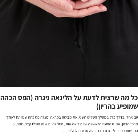
כל מה שרצית לדעת על הלינאה ניגרה (הפס הכהה
שמופיע בהריון)
יום אחד, בדרך כלל במהלך השליש השני, את מביטה במראה ומגלה פס כהה שנמתח לאורך
מרכז הבטן. אם זו הפעם הראשונה שאת רואה אותו, יכול להיות שזה אפילו קצת מפתיע.
החדשות הטובות? מדובר בתופעה טבעית לחלוטין, ...