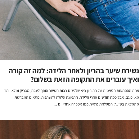
נשירת שיער בהריון ולאחר הלידה: למה זה קורה
ואיך עוברים את התקופה הזאת בשלום?
אחת ההפתעות הנעימות של ההיריון היא שלנשים רבות השיער הופך לעבה, מבריק ומלא יותר
מאי פעם. אבל כמה חודשים אחרי הלידה, התמונה עלולה להשתנות: פתאום המברשת
מתמלאת בשיער, המקלחת נראית כמו מספרה אחרי יום ...