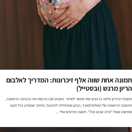
תמונה אחת שווה אלף זיכרונות: המדריך לאלבום
הריון מרגש (ובסטייל)
תקופת ההיריון מלאה ברגעים שאי אפשר לשחזר. השבוע שבו הרגשת את הבעיטה הראשונה,
התמונה הראשונה של האולטרסאונד, הבטן שמתחילה להתעגל, והחיוך שמופיע בכל פעם
שמישהו שואל "איזה שבוע את?". תשעה חודשים אולי ...