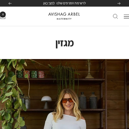
לג
לרשימת הסניפים שלנו
לחצי כאן
הקודם
הבא
תוכן
0
Avishag
יווט
Arbel
Maternity
מגזין