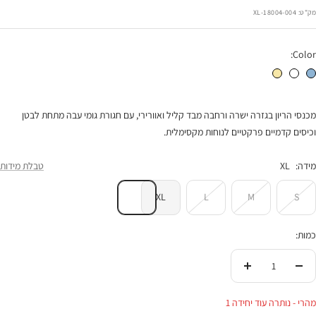
רגיל
הנחה
מק"ט:
18004-004-XL
Color:
מכנסי סידני תכלת
מכנסי סידני לבן זק'רד
מכנסי סידני חמאה
מכנסי הריון בגזרה ישרה ורחבה מבד קליל ואוורירי, עם חגורת גומי עבה מתחת לבטן
וכיסים קדמיים פרקטיים לנוחות מקסימלית.
מידה:
XL
טבלת מידות
XL
L
M
S
כמות:
הורידי
העלי
בכמות
בכמות
מהרי - נותרה עוד יחידה 1