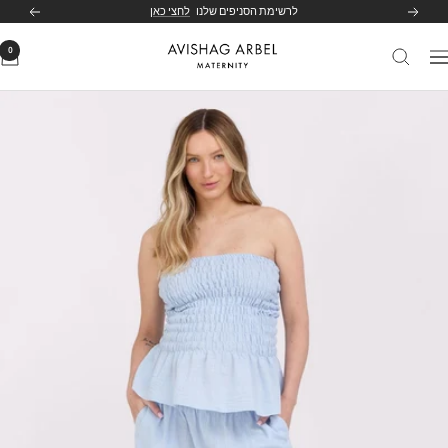
לג
לרשימת הסניפים שלנו
לחצי כאן
הקודם
הבא
תוכן
0
Avishag
יווט
Arbel
Maternity