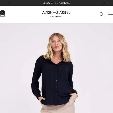
לג
משלוח בין 3-5 ימי עסקים
הקודם
הבא
תוכן
0
Avishag
יווט
Arbel
Maternity