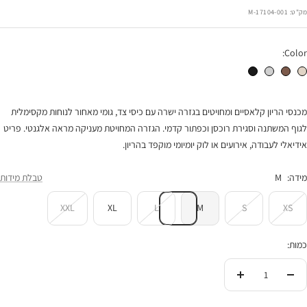
הנחה
מק"ט:
17104-001-M
Color:
מכנסי הריון אולטרא אבן
מכנסי הריון אולטרא חום
מכנסי הריון אולטרא אפור בהיר
מכנסי הריון אולטרא שחור
מכנסי הריון קלאסיים ומחויטים בגזרה ישרה עם כיסי צד, גומי מאחור לנוחות מקסימלית
לגוף המשתנה וסגירת רוכסן וכפתור קדמי. הגזרה המחויטת מעניקה מראה אלגנטי. פריט
אידיאלי לעבודה, אירועים או לוק יומיומי מוקפד בהריון.
מידה:
M
טבלת מידות
XXL
XL
L
M
S
XS
כמות:
הורידי
העלי
בכמות
בכמות