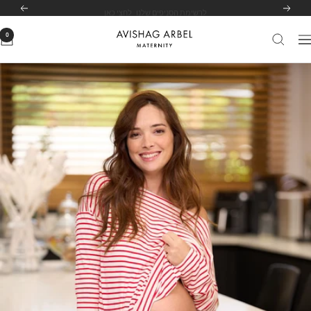
לג
לרשימת הסניפים שלנו
לחצי כאן
הקודם
הבא
תוכן
0
Avishag
יווט
Arbel
Maternity