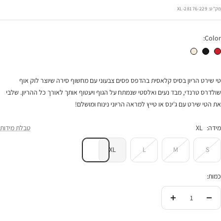
רגיל
הנחה
מק"ט:
28176-229-XL
Color:
טי שירט הריון מחשוף סירה שמנת פס אדום
טי שירט הריון מחשוף סירה שחור פס שמנת
טי שירט הריון מחשוף סירה שמנת פס שחור
טי שירט הריון בסיס קלאסית בהדפס פסים צבעוני עם מחשוף סירה שיוצר לוק אוף
שולדרס טרנדי, מבד נעים ואלסטי שנמתח על הגוף ויעטוף אותך לאורך כל ההריון. שלבי
את הטי שירט עם ג'ינס או טייץ למראה הריוני נינוח ומושלם!
מידה:
XL
טבלת מידות
XL
L
M
S
כמות:
הורידי
העלי
בכמות
בכמות