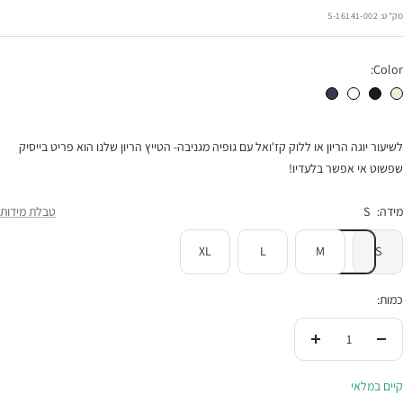
הנחה
מק"ט:
16141-002-S
Color:
טייץ קצר שמנת
טייץ קצר שחור
טייץ קצר לבן
טייץ קצר נייבי
לשיעור יוגה הריון או ללוק קז'ואל עם גופיה מגניבה- הטייץ הריון שלנו הוא פריט בייסיק
שפשוט אי אפשר בלעדיו!
מידה:
S
טבלת מידות
XL
L
M
S
כמות:
הורידי
העלי
בכמות
בכמות
קיים במלאי