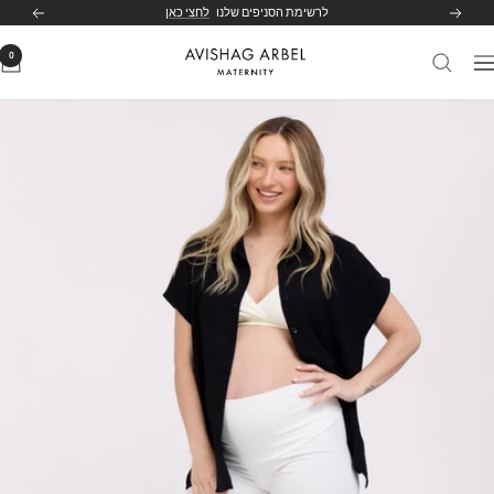
לג
לרשימת הסניפים שלנו
לחצי כאן
הקודם
הבא
תוכן
0
Avishag
יווט
Arbel
Maternity