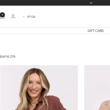
הבא
0
שפה
עברית
GIFT CARD
274 פריטים