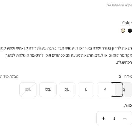
הנחה
מק"ט:
47026-010-S
Color:
חצאית הריון קורל שחור
חצאית הריון קורל טבעי
חצאית להריון בגזרה ישרה באורך מידי, עשויה מבד כותנה, בעלת גזרה קלאסית ושסע קטן
מקדימה ליומיום או לערב. החצאית מגיעה עם כפתורים וגומי להתאמה מושלמת לבטנך
המתעגלת.
מידה:
S
טבלת מידות
3XL
XXL
XL
L
M
S
כמות:
הורידי
העלי
בכמות
בכמות