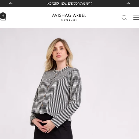
לג
לרשימת הסניפים שלנו
לחצי כאן
הקודם
הבא
תוכן
0
Avishag
יווט
Arbel
Maternity