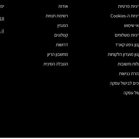
ניות פרטיות
אודות
ימים 
ות ה-Cookies
רשימת חנויות
18
י שימוש
המגזין
il
ניות משלוחים
קטלוגים
ון גיפט קארד
דרושות
ון מועדון הלקוחות
מחשבון הריון
ות ותשובות
הטבלה הסינית
רת נגישות
ים לביטול עסקה
ול עסקה