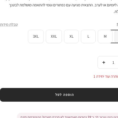
ליומיום או לערב. החצאית מגיעה עם כפתורים וגומי להתאמה מושלמת לבטנך
ת.
טבלת מידות
3XL
XXL
XL
L
M
די
העלי
ות
בכמות
תרה עוד יחידה 1
הוספה לסל
ט הזה יצבור לך כ־
21
נקודות מועדון
עוד לא חברת מועדון? ההצטרפות חינם