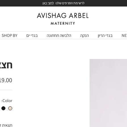
לרשימת הסניפים שלנו
לחצי כאן
Avishag
Arbel
Maternity
NE
בגדי הריון
הנקה
הלבשה תחתונה
בגדי ים
SHOP BY
חצאי
מחיר
9.00 ₪
בהנח
Color:
חצאית הריון קורל טבעי
חצאית הריון קור
חצאית לה