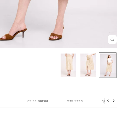
זום
מידע נוסף
מפרט טכני
הוראות כביסה
הקודם
הבא