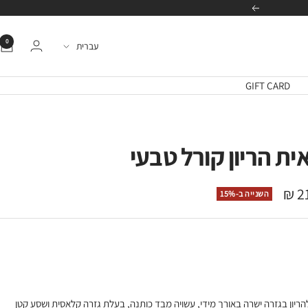
הבא
0
שפה
עברית
GIFT CARD
ת הריון קורל טבעי
21
השנייה ב-15%
ה
ל שחור
ריון בגזרה ישרה באורך מידי, עשויה מבד כותנה, בעלת גזרה קלאסית ושסע קטן