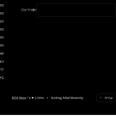
מדי
המייל שלך
מדיני
תנא
מדי
תקנ
תקנ
שאל
הצה
דרכ
ביט
פה
עברית
Avishag Arbel Maternity
פותח ב-♥️ ע״י
BOA Ideas