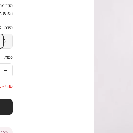
מקדימה 
המתעגל
מידה:
S
S
כמות:
הורי
בכמ
מהרי - נו
✨
הפרי