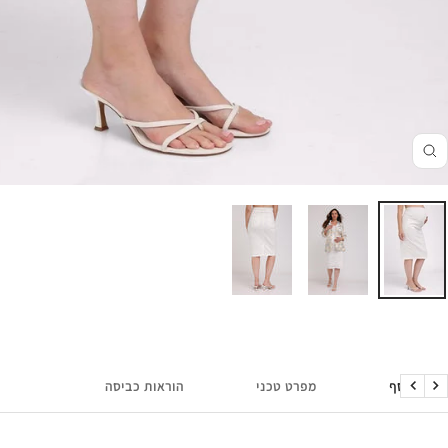
זום
מידע נוסף
מפרט טכני
הוראות כביסה
הקודם
הבא