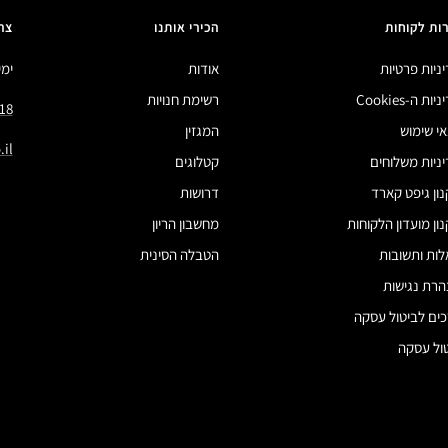
ות לקוחות
הכירי אותנו
צר
ניות פרטיות
אודות
ימים 
ות ה-Cookies
רשימת חנויות
18
י שימוש
המגזין
il
ניות משלוחים
קטלוגים
ון גיפט קארד
דרושות
ון מועדון הלקוחות
מחשבון הריון
ות ותשובות
הטבלה הסינית
רת נגישות
ים לביטול עסקה
ול עסקה