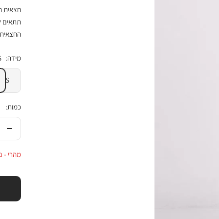
חצאית הר
תתאים לכ
החצאית 
מידה:
S
S
כמות:
הורי
בכמ
מהרי - נו