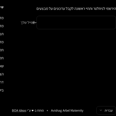
שיר
הירשמי לניוזלטר ותהיי ראשונה לקבל עדכונים על מבצעים
מדי
המייל שלך
מדיני
תנא
מדי
תקנ
תקנ
שאל
הצה
דרכ
ביט
פה
עברית
Avishag Arbel Maternity
פותח ב-♥️ ע״י
BOA Ideas