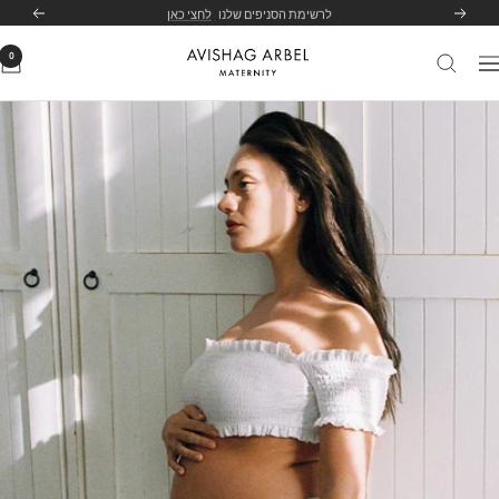
לג
לרשימת הסניפים שלנו
לחצי כאן
הקודם
הבא
תוכן
0
Avishag
יווט
Arbel
Maternity