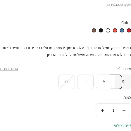
רגיל
הנחה
מק"ט:
21944-060-S
Color:
חולצת הריון ויוי ש.קצר אדום
חולצת הריון ויוי ש.קצר ג'ינס
חולצת הריון ויוי ש.קצר קורל
חולצת הריון ויוי ש.קצר לבן
חולצת הריון ויוי ש.קצר שחור
חולצת הריון ויוי ש.קצר חום
חולצת בייסיק מושלמת להריון! בעלת מחשוף V עמוק, שרוולים קטנים והמון כיווצים באזור
הבטן למראה מחטב ולהתאמה מושלמת לכל אורך ההריון.
מידה:
S
טבלת מידות
XL
L
M
S
כמות:
הורידי
העלי
בכמות
בכמות
קיים במלאי