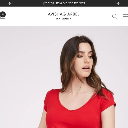
לג
לרשימת הסניפים שלנו
לחצי כאן
הקודם
הבא
תוכן
0
Avishag
יווט
Arbel
Maternity