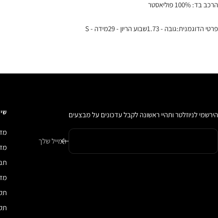
הרכב בד: 100% פוליאסטר
פרטי הדוגמנית:גובה - 1.73שבוע הריון - 29מידה - S
שיר
הירשמי לניוזלטר ותהיי ראשונה לקבל עדכונים על מבצעים
מדי
המייל שלך
מדיני
תנא
מדי
תקנ
תקנ