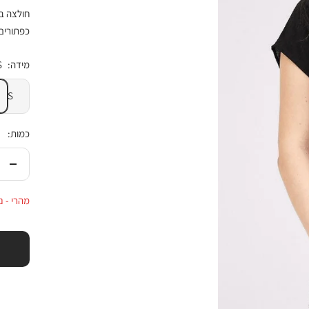
חולצה בג
כפתורים 
מידה:
S
S
כמות:
הורי
בכמ
מהרי - נותרו