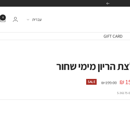
הבא
0
שפה
עברית
GIFT CARD
ת הריון מימי שחור
15
מחיר
SALE
199.00 ₪
רגיל
ה
36175-01