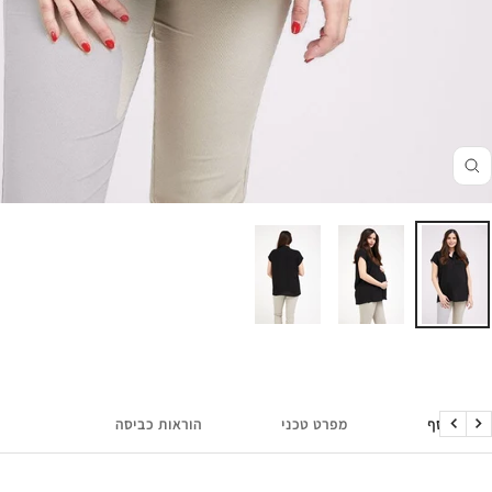
זום
מידע נוסף
מפרט טכני
הוראות כביסה
הקודם
הבא