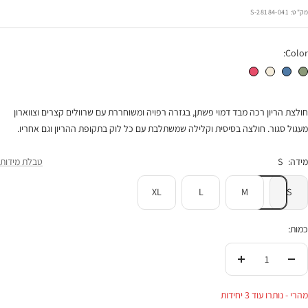
רגיל
הנחה
מק"ט:
28184-041-S
Color:
חולצת הריון מיה זית
חולצת הריון מיה ג'ינס
חולצת הריון מיה שמנת
חולצת הריון מיה לוליפופ
חולצת הריון רכה מבד דמוי פשתן, בגזרה רפויה ומשוחררת עם שרוולים קצרים וצווארון
מעגול סגור. חולצה בסיסית וקלילה שמשתלבת עם כל לוק בתקופת ההריון וגם אחריו.
מידה:
S
טבלת מידות
XL
L
M
S
כמות:
הורידי
העלי
בכמות
בכמות
מהרי - נותרו עוד 3 יחידות