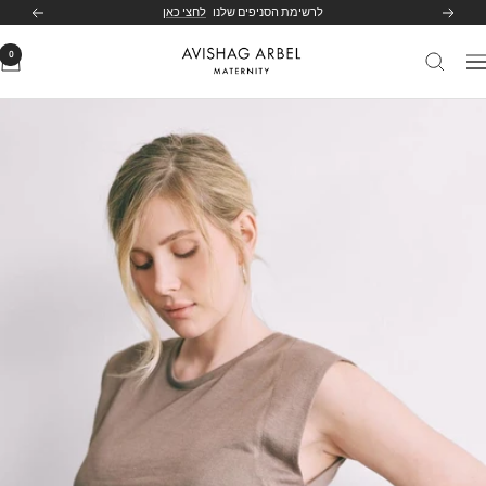
לג
לרשימת הסניפים שלנו
לחצי כאן
הקודם
הבא
תוכן
0
Avishag
יווט
Arbel
Maternity