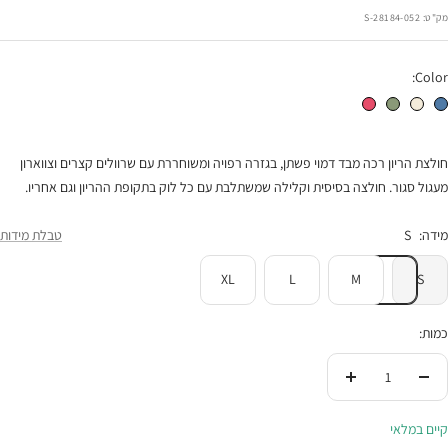
רגיל
הנחה
מק"ט:
28184-052-S
Color:
חולצת הריון מיה ג'ינס
חולצת הריון מיה שמנת
חולצת הריון מיה זית
חולצת הריון מיה לוליפופ
חולצת הריון רכה מבד דמוי פשתן, בגזרה רפויה ומשוחררת עם שרוולים קצרים וצווארון
מעגול סגור. חולצה בסיסית וקלילה שמשתלבת עם כל לוק בתקופת ההריון וגם אחריו.
מידה:
S
טבלת מידות
XL
L
M
S
כמות:
הורידי
העלי
בכמות
בכמות
קיים במלאי