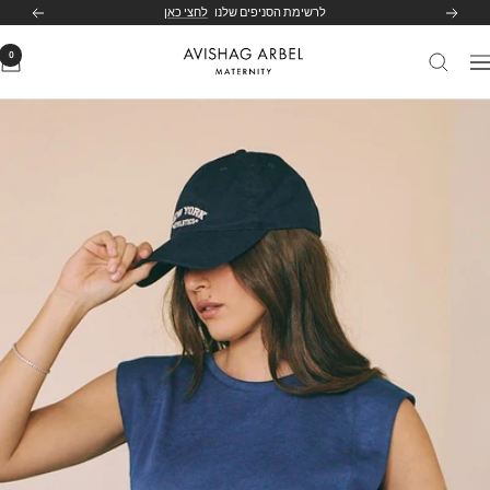
לג
לרשימת הסניפים שלנו
לחצי כאן
הקודם
הבא
תוכן
0
Avishag
יווט
Arbel
Maternity