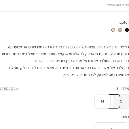
הנחה
מק"ט:
28202-010-S
Color:
חולצת הריון אליאן שחור
חולצת הריון אליאן חומה
חולצת הריון אליאן טבעי
חולצת הריון אלגנטית, נעימה וקלילה, מעוצבת בגזרת A קלאסית ומחמיאה שמעניקה
חופש תנועה, יחד עם צווארון קולר אלגנטי שנקשר מאחור ומוסיף טאץ' נשי ומיוחד. בזכות
הבד העמיד, החולצה שומרת על מראה רענן ומחויט לאורך כל היום.
ההמלצה שלנו: שדרגי את המראה עם מכנסיים תואמים מחויטים ליצירת לוק מושלם
שיתאים בדיוק לאירוע, לערב חג או לדייט לילי.
מידה:
S
טבלת מידות
M
S
כמות: