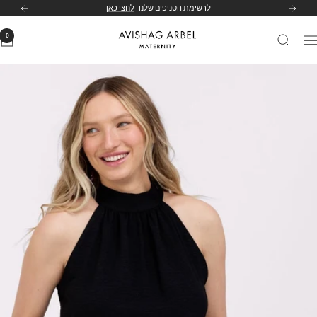
לג
לרשימת הסניפים שלנו
לחצי כאן
הקודם
הבא
תוכן
0
Avishag
יווט
Arbel
Maternity